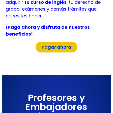
adquirir
tu curso de inglés
, tu derecho de
grado, exámenes y demás trámites que
necesites hacer.
¡Paga ahora y disfruta de nuestros
beneficios!
Pagar ahora
Profesores y
Embajadores