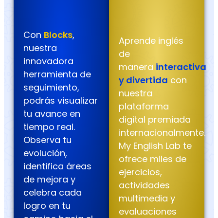
Con
Blocks
,
Aprende inglés
nuestra
de
innovadora
manera
interactiva
herramienta de
y divertida
con
seguimiento,
nuestra
podrás visualizar
plataforma
tu avance en
digital premiada
tiempo real.
internacionalmente.
Observa tu
My English Lab te
evolución,
ofrece miles de
identifica áreas
ejercicios,
de mejora y
actividades
celebra cada
multimedia y
logro en tu
evaluaciones