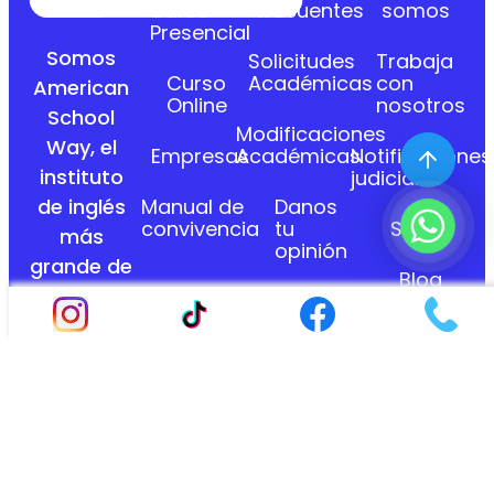
Curso
frecuentes
somos
Presencial
Somos
Solicitudes
Trabaja
Curso
Académicas
con
American
Online
nosotros
School
Modificaciones
Way, el
Empresas
Académicas
Notificaciones
instituto
judiciales
Manual de
Danos
de inglés
convivencia
tu
Sedes
más
opinión
grande de
Blog
Colombia,
Pagos
en
con más
Politica
línea
de
de 23
datos
años de
experiencia.
Politica de
devoluciones