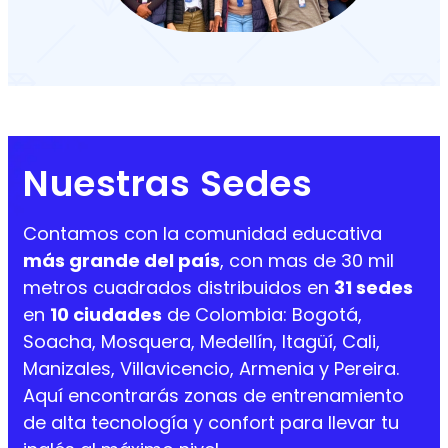
Nuestras Sedes
Contamos con la comunidad educativa
más grande del país
, con mas de 30 mil
metros cuadrados distribuidos en
31 sedes
en
10 ciudades
de Colombia: Bogotá,
Soacha, Mosquera, Medellín, Itagüí, Cali,
Manizales, Villavicencio, Armenia y Pereira.
Aquí encontrarás zonas de entrenamiento
de alta tecnología y confort para llevar tu