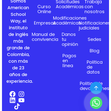
Somos
Solicitudes
Trabaja
Curso
Académicas
con
American
Online
nosotros
School
Modificaciones
Way, el
Empresas
Académicas
Notificaciones
instituto
judiciales
Manual de
Danos
de inglés
convivencia
tu
Sedes
más
opinión
grande de
Blog
Colombia,
Pagos
en
con más
Politica
línea
de
de 23
datos
años de
experiencia.
Politica de
devoluciones