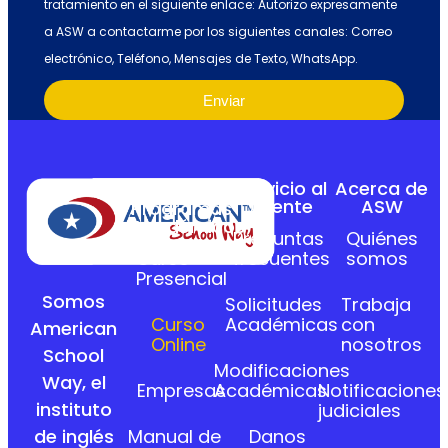
tratamiento en el siguiente enlace: Autorizo expresamente
a ASW a contactarme por los siguientes canales: Correo
electrónico, Teléfono, Mensajes de Texto, WhatsApp.
Enviar
Servicio al
Acerca de
Cliente
ASW
Programas
Académicos
Preguntas
Quiénes
Curso
frecuentes
somos
Presencial
Somos
Solicitudes
Trabaja
Curso
Académicas
con
American
Online
nosotros
School
Modificaciones
Way, el
Empresas
Académicas
Notificaciones
instituto
judiciales
Manual de
Danos
de inglés