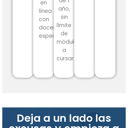
de 1
en
año,
línea
sin
con
límite
docentes
de
especializados.
módulos
a
cursar.
Deja a un lado las