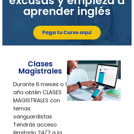
excusas y empieza a
aprender inglés
Paga tu Curso aquí
Clases
Magistrales
Durante 6 meses o 1
año obtén CLASES
MAGISTRALES con
temas
vanguardistas.
Tendrás acceso
ilimitado 24/7 a la