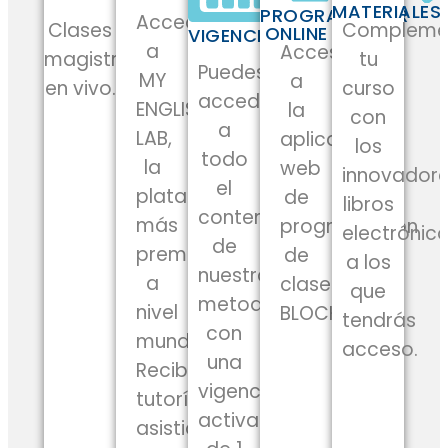
MATERIALES
PROGRAMADOR
Accede
Compleme
Clases
ONLINE
VIGENCIA
a
Acceso
tu
magistrales
Puedes
MY
a
curso
en vivo.
acceder
ENGLISH
la
con
a
LAB,
aplicación
los
todo
la
web
innovador
el
plataforma
de
libros
contenido
más
programación
electrónic
de
premiada
de
a los
nuestra
a
clases
que
metodología
nivel
BLOCKS.
tendrás
con
mundial.
acceso.
una
Recibe
vigencia
tutorías
activa
asistidas