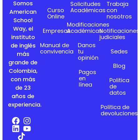
Somos
Solicitudes
Trabaja
Curso
Académicas
con
American
Online
nosotros
School
Modificaciones
Way, el
Empresas
Académicas
Notificaciones
instituto
judiciales
Manual de
Danos
de inglés
convivencia
tu
Sedes
más
opinión
grande de
Blog
Colombia,
Pagos
en
con más
Politica
línea
de
de 23
datos
años de
experiencia.
Politica de
devoluciones