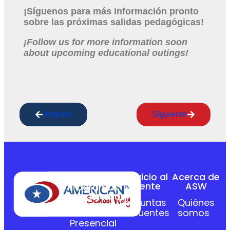
¡Síguenos para más información pronto
sobre las próximas salidas pedagógicas!
¡Follow us for more information soon
about upcoming educational outings!
Anterior
Siguiente
Servicio al
Acerca de
Cliente
ASW
Programas
Académicos
Preguntas
Quiénes
Curso
frecuentes
somos
Presencial