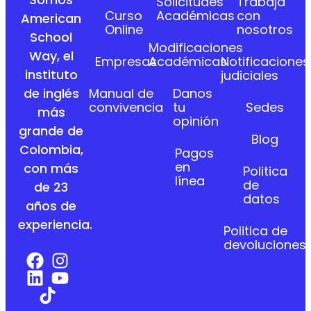
Solicitudes
Trabaja
Curso
Académicas
con
American
Online
nosotros
School
Modificaciones
Way, el
Empresas
Académicas
Notificaciones
instituto
judiciales
Manual de
Danos
de inglés
convivencia
tu
Sedes
más
opinión
grande de
Blog
Colombia,
Pagos
en
con más
Politica
línea
de
de 23
datos
años de
experiencia.
Politica de
devoluciones