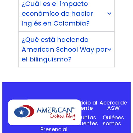
¿Cuál es el impacto
económico de hablar
inglés en Colombia?
¿Qué está haciendo
American School Way por
el bilingüismo?
Servicio al
Acerca de
Cliente
ASW
Programas
Académicos
Preguntas
Quiénes
Curso
frecuentes
somos
Presencial