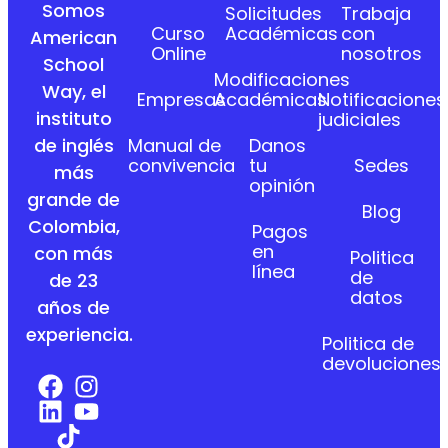
Somos
Solicitudes
Trabaja
Curso
Académicas
con
American
Online
nosotros
School
Modificaciones
Way, el
Empresas
Académicas
Notificaciones
instituto
judiciales
Manual de
Danos
de inglés
convivencia
tu
Sedes
más
opinión
grande de
Blog
Colombia,
Pagos
en
con más
Politica
línea
de
de 23
datos
años de
experiencia.
Politica de
devoluciones