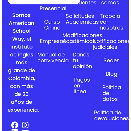
Curso
frecuentes
somos
Presencial
Somos
Solicitudes
Trabaja
Curso
Académicas
con
American
Online
nosotros
School
Modificaciones
Way, el
Empresas
Académicas
Notificaciones
instituto
judiciales
Manual de
Danos
de inglés
convivencia
tu
Sedes
más
opinión
grande de
Blog
Colombia,
Pagos
en
con más
Politica
línea
de
de 23
datos
años de
experiencia.
Politica de
devoluciones