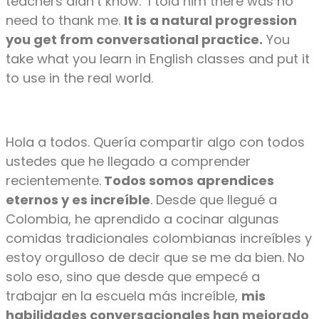
teachers
didn’t
know
.
I told him there was no
need to thank me.
It is a natural progression
you get from conversational practice.
You
take what you learn in English classes and put it
to use in the
real world.
Hola a todos. Quería compartir algo con todos
ustedes que he llegado a comprender
recientemente.
Todos somos aprendices
eternos y es increíble
. Desde que llegué a
Colombia, he aprendido a cocinar algunas
comidas tradicionales colombianas increíbles y
estoy orgulloso de decir que se me da bien. No
solo eso, sino que desde que empecé a
trabajar en la escuela más increíble,
mis
habilidades conversacionales han mejorado